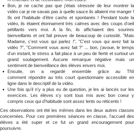
Bon, je ne cache pas que j'étais stressée de leur montrer la
vidéo car je ne savais pas à quelle sauce ils allaient me manger !
Ils ont l'habitude d'être cashs et spontanés ! Pendant toute la
vidéo, ils étaient étonnament très calmes avec des coups d'oeil
pétillants vers moi. A la fin, ils affichaient des sourires
bienveillants et ont fait preuve de beaucoup de curiosité. "Mais
Madame, c'est vous qui parlez !", "C'est vous qui avez fait la
vidéo ?", "Comment vous avez fait ?" ... bon, j'avoue, le temps
d'un instant, le stress a fait place à un peu de fierté et surtout un
grand soulagement. Aucune remarque négative mais un
sentiment de bienveillance des élèves envers moi.
Ensuite, on a regardé ensemble grâce au TNI
comment répondre au très court questionnaire accessible en
ligne dans le descriptif de la vidéo.
Une fois qu'il n'y a plus eu de question, je les ai lancés sur les
exercices. Les élèves s'y sont tous mis avec bon coeur y
compris ceux qui d'habitude sont assez lents ou réticents !
Ces observations ont été les mêmes dans les deux autres classes
concernées. Pour ces premières séances en classe, l'accueil des
élèves a été super et ce fut un grand encouragement pour
poursuivre.