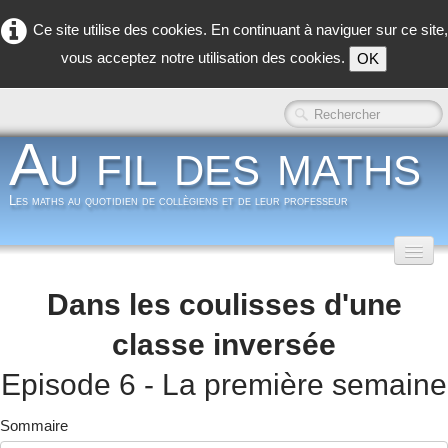
Ce site utilise des cookies. En continuant à naviguer sur ce site,
vous acceptez notre utilisation des cookies.
OK
Au fil des maths
Les maths au quotidien de collègiens et de leur professeur
Accueil
Dans les coulisses d'une
Classe inversée
▼
classe inversée
Dans la classe
▼
Episode 6 - La première semaine
Dans les coulisses
▼
Sommaire