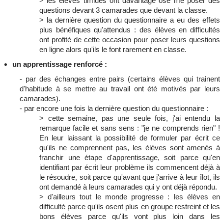
> les élèves timides ont davantage osé me poser des
questions devant 3 camarades que devant la classe.
> la dernière question du questionnaire a eu des effets
plus bénéfiques qu'attendus : des élèves en difficultés
ont profité de cette occasion pour poser leurs questions
en ligne alors qu'ils le font rarement en classe.
un apprentissage renforcé :
- par des échanges entre pairs (certains élèves qui trainent
d'habitude à se mettre au travail ont été motivés par leurs
camarades).
- par encore une fois la dernière question du questionnaire :
> cette semaine, pas une seule fois, j'ai entendu la
remarque facile et sans sens : "je ne comprends rien" !
En leur laissant la possibilité de formuler par écrit ce
qu'ils ne comprennent pas, les élèves sont amenés à
franchir une étape d'apprentissage, soit parce qu'en
identifiant par écrit leur problème ils commencent déjà à
le résoudre, soit parce qu'avant que j'arrive à leur îlot, ils
ont demandé à leurs camarades qui y ont déjà répondu.
> d'ailleurs tout le monde progresse : les élèves en
difficulté parce qu'ils osent plus en groupe restreint et les
bons élèves parce qu'ils vont plus loin dans les