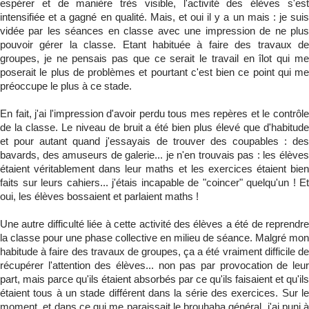
espérer et de manière très visible, l'activité des élèves s'est
intensifiée et a gagné en qualité. Mais, et oui il y a un mais : je suis
vidée par les séances en classe avec une impression de ne plus
pouvoir gérer la classe. Etant habituée à faire des travaux de
groupes, je ne pensais pas que ce serait le travail en îlot qui me
poserait le plus de problèmes et pourtant c'est bien ce point qui me
préoccupe le plus à ce stade.
En fait, j'ai l'impression d'avoir perdu tous mes repères et le contrôle
de la classe. Le niveau de bruit a été bien plus élevé que d'habitude
et pour autant quand j'essayais de trouver des coupables : des
bavards, des amuseurs de galerie... je n'en trouvais pas : les élèves
étaient véritablement dans leur maths et les exercices étaient bien
faits sur leurs cahiers... j'étais incapable de "coincer" quelqu'un ! Et
oui, les élèves bossaient et parlaient maths !
Une autre difficulté liée à cette activité des élèves a été de reprendre
la classe pour une phase collective en milieu de séance. Malgré mon
habitude à faire des travaux de groupes, ça a été vraiment difficile de
récupérer l'attention des élèves... non pas par provocation de leur
part, mais parce qu'ils étaient absorbés par ce qu'ils faisaient et qu'ils
étaient tous à un stade différent dans la série des exercices. Sur le
moment, et dans ce qui me paraissait le brouhaha général, j'ai puni à