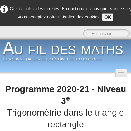
Ce site utilise des cookies. En continuant à naviguer sur ce site,
vous acceptez notre utilisation des cookies.
OK
Au fil des maths
Les maths au quotidien de collègiens et de leur professeur
Accueil
Programme 2020-21 - Niveau
Classe inversée
▼
e
3
Dans la classe
▼
Trigonométrie dans le triangle
rectangle
Dans les coulisses
▼