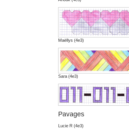
Maëllys (4e3)
Sara (4e3)
Pavages
Lucie R (4e3)