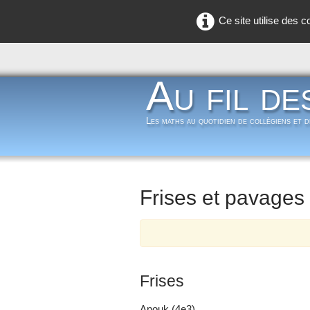
Ce site utilise des 
Au fil de
Les maths au quotidien de collègiens et 
Frises et pavages
Frises
Anouk (4e3)