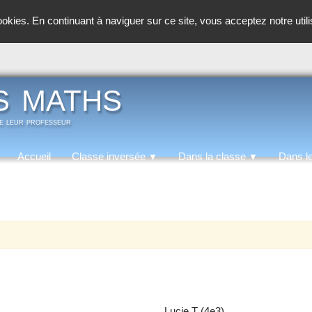
cookies. En continuant à naviguer sur ce site, vous acceptez notre util
s maths
de leur professeur
Accueil
Classe inversée
Dans la classe
Dans l
▼
▼
Lucie T (4e3)