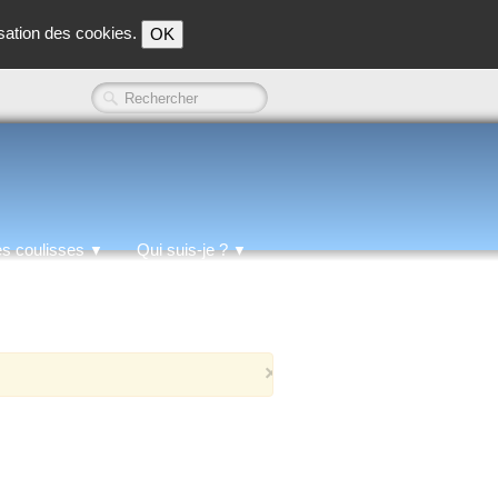
isation des cookies.
OK
es coulisses
Qui suis-je ?
▼
▼
×