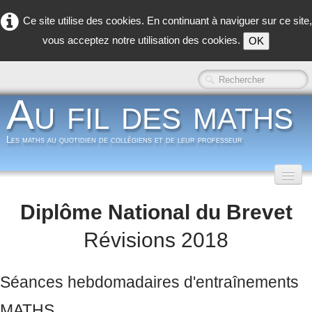
Ce site utilise des cookies. En continuant à naviguer sur ce site,
vous acceptez notre utilisation des cookies.
OK
Au fil des maths
Les maths au quotidien de collègiens et de leur professeur
Accueil
Diplôme National du Brevet
Classe inversée
▼
Révisions 2018
Dans la classe
▼
Séances hebdomadaires d'entraînements
Dans les coulisses
▼
MATHS